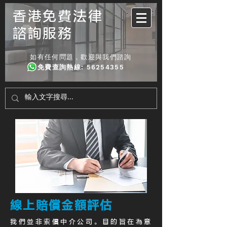
香港免費法律
諮詢服務
如有任何問題，歡迎與我們諮詢
免費查詢熱線
:
56254355
線上賠償金額評估
我們並非索償中介公司。目的旨在為意