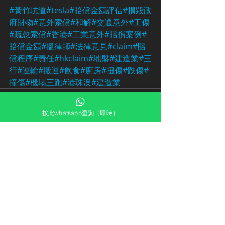
#黃竹坑道
#tesla
#賠償金額評估
#損毀政
府財物
#意外索償
#和解
#交通意外
#工傷
#疏忽索償
#香港
#工業意外
#賠償案例
#
賠償金額
#搵律師
#法律意見
#claim
#賠
償程序
#責任
#hkclaim
#地盤
#建造業
#三
行
#運輸
#搬運
#飲食
#廚房
#扭傷
#跌傷
#
撞傷
#機場三跑
#港珠澳
#建造業
按此whatsapp查詢（即時）
最新文章
查看全部