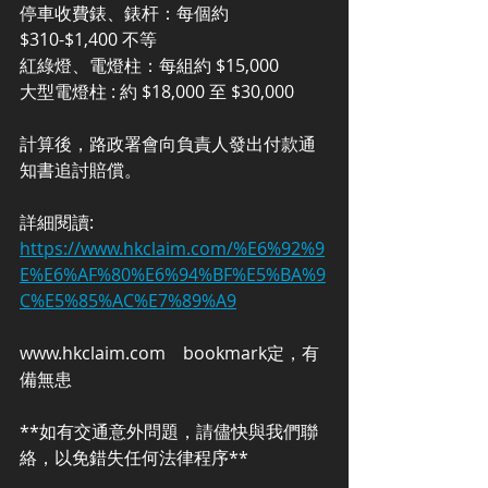
停車收費錶、錶杆：每個約 
$310-$1,400 不等 
紅綠燈、電燈柱：每組約 $15,000 
大型電燈柱 : 約 $18,000 至 $30,000  
計算後，路政署會向負責人發出付款通
知書追討賠償。  
詳細閱讀: 
https://www.hkclaim.com/%E6%92%9
E%E6%AF%80%E6%94%BF%E5%BA%9
C%E5%85%AC%E7%89%A9
www.hkclaim.com    bookmark定，有
備無患  
**如有交通意外問題，請儘快與我們聯
絡，以免錯失任何法律程序**