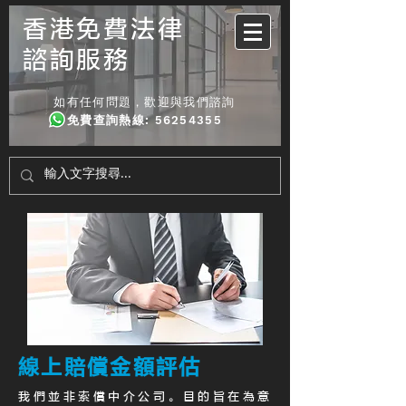
香港免費法律
諮詢服務
如有任何問題，歡迎與我們諮詢
免費查詢熱線
:
56254355
線上賠償金額評估
我們並非索償中介公司。目的旨在為意