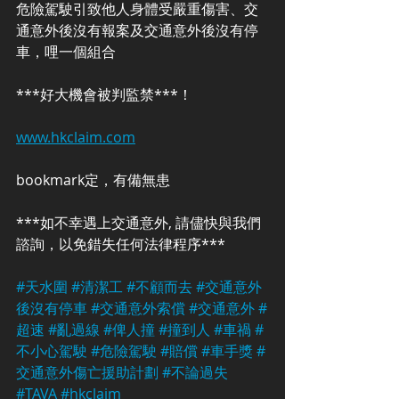
危險駕駛引致他人身體受嚴重傷害、交
通意外後沒有報案及交通意外後沒有停
車，哩一個組合
***好大機會被判監禁***！
www.hkclaim.com
bookmark定，有備無患
***如不幸遇上交通意外, 請儘快與我們
諮詢，以免錯失任何法律程序***
#天水圍
#清潔工
#不顧而去
#交通意外
後沒有停車
#交通意外索償
#交通意外
#
超速
#亂過線
#俾人撞
#撞到人
#車禍
#
不小心駕駛
#危險駕駛
#賠償
#車手獎
#
交通意外傷亡援助計劃
#不論過失
#TAVA
#hkclaim