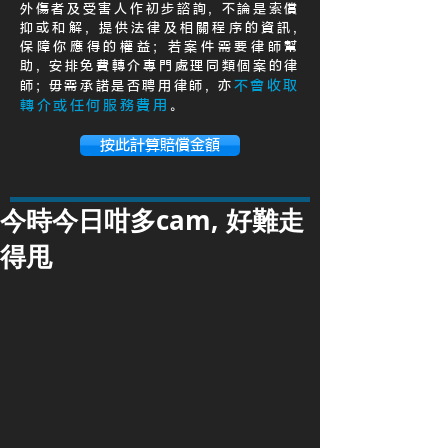
外傷者及受害人作初步諮詢, 不論是索償
抑或和解, 提供法律及相關程序的資訊,
保障你應得的權益; 若案件需要律師幫
助, 安排免費轉介專門處理同類個案的律
不會收取
師; 毋需承諾是否聘用律師, 亦
轉介或任何服務費用
。
按此計算賠償金額
今時今日咁多cam, 好難走
得甩