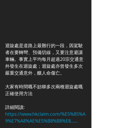
迴旋處是道路上最難行的一段，因駕駛
者在要轉彎、預備切線，又要注意避讓
車輛。事實上平均每月超過20宗交通意
外發生在迴旋處；迴旋處亦曾發生多次
嚴重交通意外，釀人命傷亡。
大家有時間嘅不妨睇多次兩種迴旋處嘅
正確使用方法
詳細閱讀:
https://www.hkclaim.com/%E5%85%A
9%E7%A8%AE%E5%B8%B8%E8......