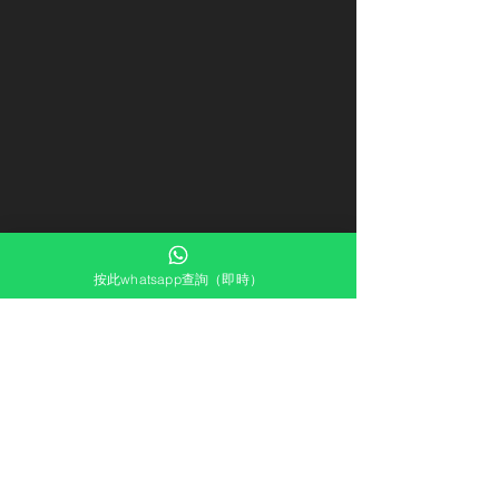
按此whatsapp查詢（即時）
最新文章
查看全部