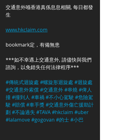
交通意外喺香港真係息息相關, 每日都發
生
www.hkclaim.com
bookmark定，有備無患
***如不幸遇上交通意外, 請儘快與我們
諮詢，以免錯失任何法律程序***
#傳統式迴旋處
#螺旋形迴旋處
#迴旋處
#交通意外索償
#交通意外
#串燒
#俾人
撞
#撞到人
#車禍
#不小心駕駛
#危險駕
駛
#賠償
#車手獎
#交通意外傷亡援助計
劃
#不論過失
#TAVA
#hkclaim
#uber
#lalamove
#gogovan
#的士
#小巴