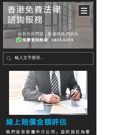
香港免費法律
諮詢服務
如有任何問題，歡迎與我們諮詢
免費查詢熱線
:
56254355
線上賠償金額評估
我們並非索償中介公司。目的旨在為意