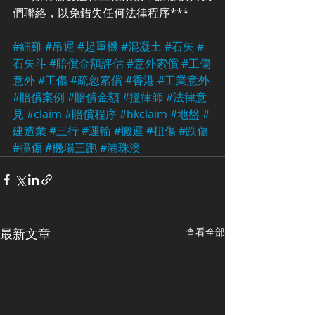
們聯絡，以免錯失任何法律程序***
#細雞
#吊運
#起重機
#混凝土
#石矢
#
石矢斗
#賠償金額評估
#意外索償
#工傷
意外
#工傷
#疏忽索償
#香港
#工業意外
#賠償案例
#賠償金額
#搵律師
#法律意
見
#claim
#賠償程序
#hkclaim
#地盤
#
建造業
#三行
#運輸
#搬運
#扭傷
#跌傷
#撞傷
#機場三跑
#港珠澳
最新文章
查看全部