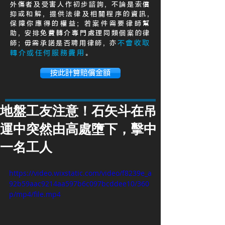
外傷者及受害人作初步諮詢, 不論是索償
抑或和解, 提供法律及相關程序的資訊,
保障你應得的權益; 若案件需要律師幫
助, 安排免費轉介專門處理同類個案的律
不會收取
師; 毋需承諾是否聘用律師, 亦
轉介或任何服務費用
。
按此計算賠償金額
地盤工友注意！石矢斗在吊
運中突然由高處墮下，擊中
一名工人
https://video.wixstatic.com/video/f8239e_a
92b59aac9214aa597b6c097bcddee10/360
p/mp4/file.mp4