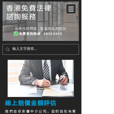
香港免費法律
諮詢服務
如有任何問題，歡迎與我們諮詢
免費查詢熱線
:
56254355
線上賠償金額評估
我們並非索償中介公司。目的旨在為意