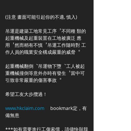
(注意 畫面可能引起你的不適, 慎入)
吊運是建築工地常見工序︐不同種 類的
起重機械及起重裝置在工地被廣泛 應
用︐然而稍有不慎︐吊運工作隨時對 工
作人員的職業安全構成嚴重的威脅︒
起重機械翻倒︑吊運物下墮︑工人被起 
重機械撞倒等意外亦時有發生︐當中可
引致非常嚴重的傷害事故︒
希望工友大步攬過！
www.hkclaim.com
     bookmark定，有
備無患
***如有需要進行工傷索償，請儘快與我