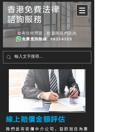
香港免費法律
諮詢服務
如有任何問題，歡迎與我們諮詢
免費查詢熱線
:
56254355
線上賠償金額評估
我們並非索償中介公司。目的旨在為意