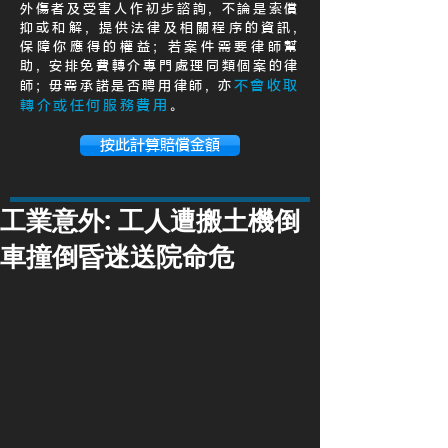
外傷者及受害人作初步諮詢, 不論是索償
抑或和解, 提供法律及相關程序的資訊,
保障你應得的權益; 若案件需要律師幫
助, 安排免費轉介專門處理同類個案的律
不會收取
師; 毋需承諾是否聘用律師, 亦
轉介或任何服務費用
。
按此計算賠償金額
工業意外: 工人遭搬土機倒
車撞倒昏迷送院命危