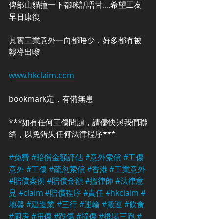
俾部山貓撞一下都咪話唔甘....希望工友
早日康復
其實工業意外一向都唔少，好多都冇被
報導出嚟
www.hkclaim.com
bookmark定，有備無患
***如有任何工傷問題，請儘快與我們聯
絡，以免錯失任何法律程序***
#免費
#賠償金額評估
#意外索償
#工傷
意外
#工傷
#疏忽索償
#香港
#工業意外
#賠償案例
#賠償金額
#搵律師
#法律意
見
#claim
#賠償程序
#責任
#hkclaim
#
地盤
#建造業
#三行
#運輸
#搬運
#飲食
#廚房
#扭傷
#跌傷
#撞傷
#機場三跑
#