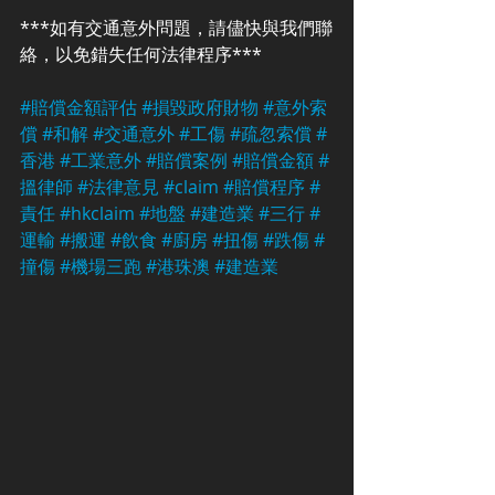
***如有交通意外問題，請儘快與我們聯
絡，以免錯失任何法律程序***
#賠償金額評估
#損毀政府財物
#意外索
償
#和解
#交通意外
#工傷
#疏忽索償
#
香港
#工業意外
#賠償案例
#賠償金額
#
搵律師
#法律意見
#claim
#賠償程序
#
責任
#hkclaim
#地盤
#建造業
#三行
#
運輸
#搬運
#飲食
#廚房
#扭傷
#跌傷
#
撞傷
#機場三跑
#港珠澳
#建造業