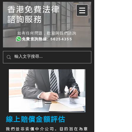
香港免費法律
諮詢服務
如有任何問題，歡迎與我們諮詢
免費查詢熱線
:
56254355
線上賠償金額評估
我們並非索償中介公司。目的旨在為意