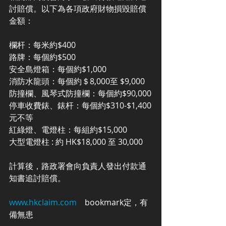
討賠償。以下為各項政府財物損毀賠償
金額：
欄杆：每米約$400
路牌：每個約$500
安全島燈箱：每個約$1,000
消防水龍頭：每個約＄8,000至 $9,000
防撞欄、風琴式防撞欄：每個約$90,000
停車收費錶、錶杆：每個約$310-$1,400
元不等
紅綠燈、電燈柱：每組約$15,000
大型電燈柱 : 約 HK$18,000 至 30,000
計算後，路政署會向負責人發出付款通
知書追討賠償。
www.hkclaim.com
    bookmark定，有
備無患