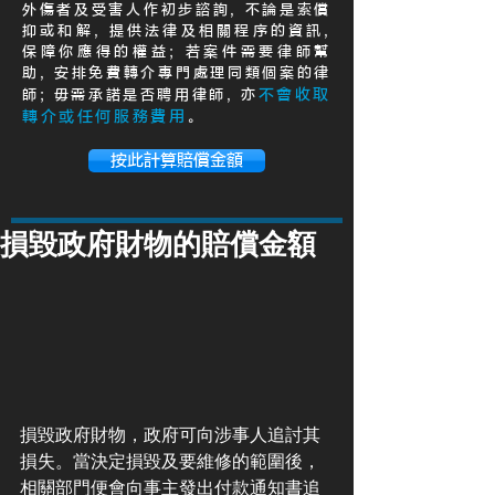
外傷者及受害人作初步諮詢, 不論是索償
抑或和解, 提供法律及相關程序的資訊,
保障你應得的權益; 若案件需要律師幫
助, 安排免費轉介專門處理同類個案的律
不會收取
師; 毋需承諾是否聘用律師, 亦
轉介或任何服務費用
。
按此計算賠償金額
損毀政府財物的賠償金額
損毀政府財物，政府可向涉事人追討其
損失。當決定損毀及要維修的範圍後，
相關部門便會向事主發出付款通知書追