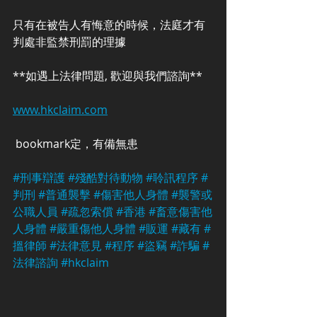
只有在被告人有悔意的時候，法庭才有
判處非監禁刑罰的理據
**如遇上法律問題, 歡迎與我們諮詢**
www.hkclaim.com
 bookmark定，有備無患
#刑事辯護
#殘酷對待動物
#聆訊程序
#
判刑
#普通襲擊
#傷害他人身體
#襲警或
公職人員
#疏忽索償
#香港
#畜意傷害他
人身體
#嚴重傷他人身體
#販運
#藏有
#
搵律師
#法律意見
#程序
#盜竊
#詐騙
#
法律諮詢
#hkclaim