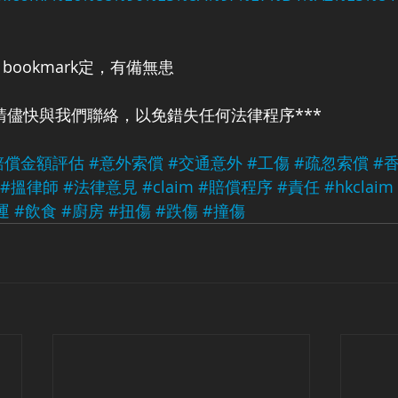
   bookmark定，有備無患
請儘快與我們聯絡，以免錯失任何法律程序***
賠償金額評估
#意外索償
#交通意外
#工傷
#疏忽索償
#
#搵律師
#法律意見
#claim
#賠償程序
#責任
#hkclaim
運
#飲食
#廚房
#扭傷
#跌傷
#撞傷