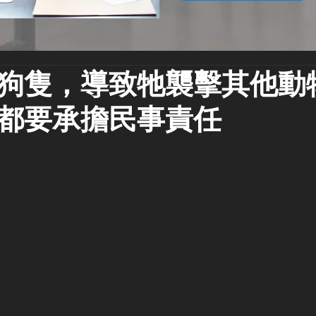
狗隻，導致牠襲擊其他動
都要承擔民事責任