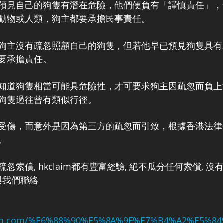
預見自己的狗隻有潛在危險，他們便負有「謹慎責任」，
動物或人類，狗主都要承擔民事責任。
狗主沒有疏忽照顧自己的狗隻，但若他早已預見狗隻具有
要承擔責任。
知道狗隻相當可能具危險性，才可要求狗主因疏忽而負上
狗隻過往曾有類似行徑。
受傷，而意外是因為第三方的疏忽而引致，根據香港法律
。
疏忽索償, hkclaim都有豐富經驗, 絕不瓜分任何索償, 沒
與我們聯絡
laim.com/%E6%88%90%E5%8A%9F%E7%B4%A2%E5%8