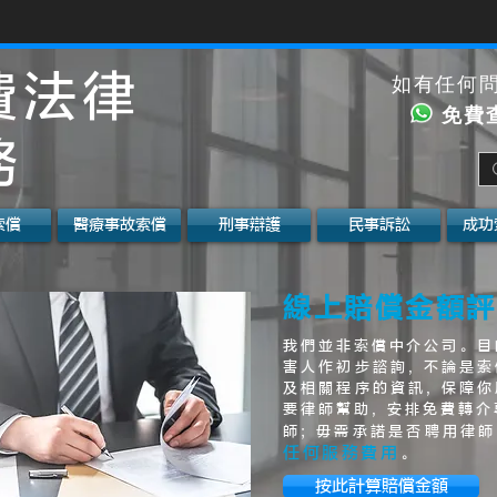
費法律
如有任何
免費
務
索償
醫療事故索償
刑事辯護
民事訴訟
成功
線上賠償金額評
我們並非索償中介公司。目
害人作初步諮詢, 不論是索
及相關程序的資訊, 保障你
要律師幫助, 安排免費轉
師; 毋需承諾是否聘用律師
任何服務費用
。
按此計算賠償金額