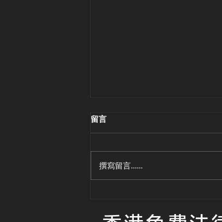
留言
撰寫留言......
如果不幸發生喺自己身上,
hkclaim一定會幫你追討最理
想嘅賠償金額