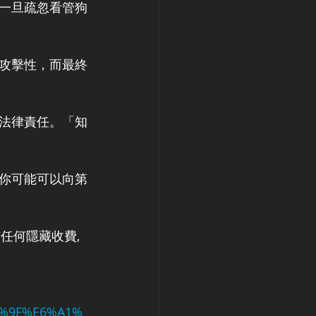
一旦疏忽看管狗
攻擊性，而最終
法律責任。「知
你可能可以向第
有任何隱藏收費, 
4%9F%E6%A1%