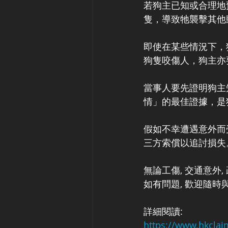
若狗主已知或合理地
隻，導致牠襲擊其他
即使在某些情況下，
狗隻咬傷人，狗主亦
當事人要先證明狗主
情」的最佳證據，是
假如不幸遭遇意外而
三方索償以追討損失
無論工傷, 交通意外, 
如有問題, 歡迎隨時
詳細閱讀:
https://www.hkc