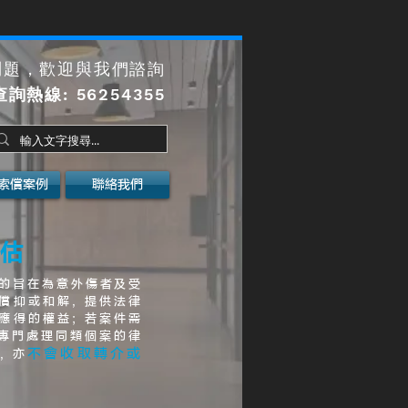
問題，歡迎與我們諮詢
查詢熱線
: 56254355
索償案例
聯絡我們
估
的旨在為意外傷者及受
償抑或和解, 提供法律
應得的權益; 若案件需
介專門處理同類個案的律
不會收取轉介或
, 亦