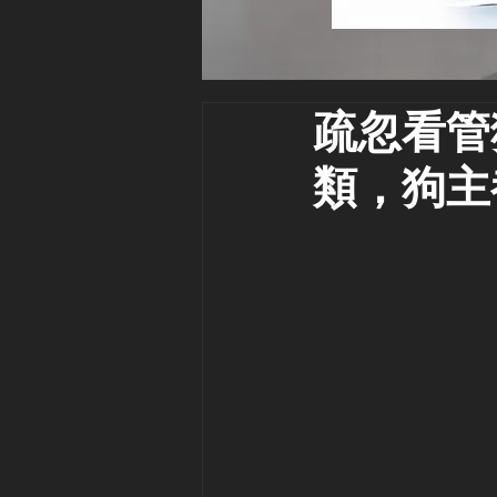
疏忽看管
類，狗主