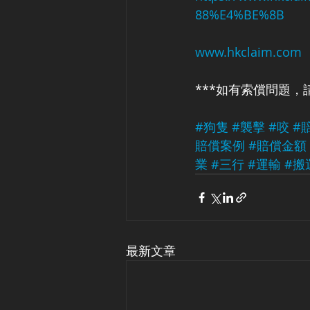
88%E4%BE%8B
www.hkclaim.com
***如有索償問題，
#狗隻
#襲擊
#咬
#
賠償案例
#賠償金額
業
#三行
#運輸
#搬
最新文章