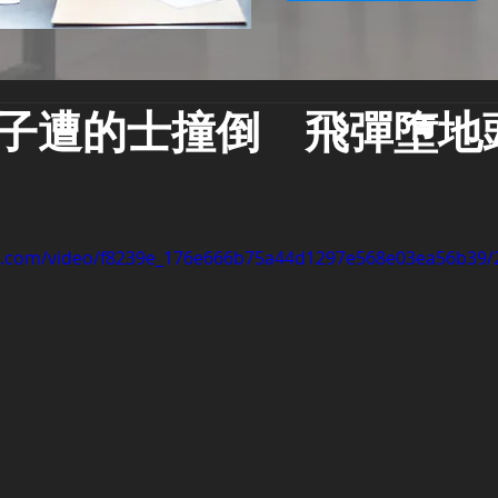
子遭的士撞倒 飛彈墮地
tic.com/video/f8239e_176e666b75a44d1297e568e03ea56b39/