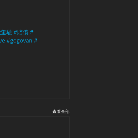
險駕駛
#賠償
#
ve
#gogovan
#
查看全部