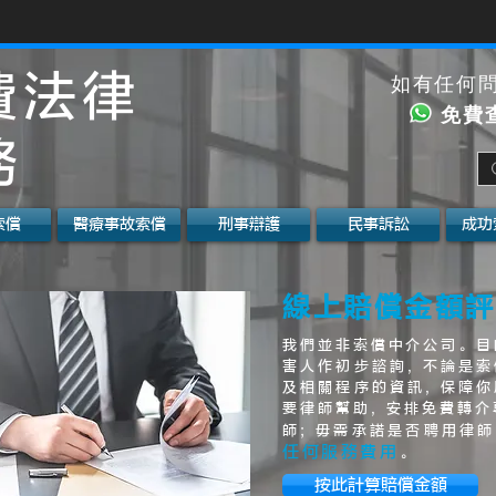
費法律
如有任何
免費
務
索償
醫療事故索償
刑事辯護
民事訴訟
成功
線上賠償金額評
我們並非索償中介公司。目
害人作初步諮詢, 不論是索
及相關程序的資訊, 保障你
要律師幫助, 安排免費轉
師; 毋需承諾是否聘用律師
任何服務費用
。
按此計算賠償金額