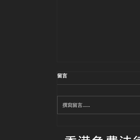
留言
撰寫留言......
連續性合約「418」修訂變
「468」