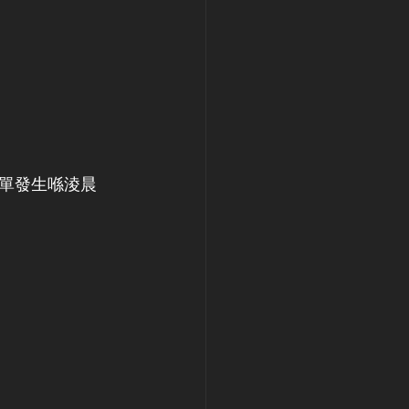
單發生喺淩晨