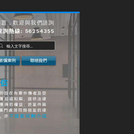
問題，歡迎與我們諮詢
查詢熱線
: 56254355
索償案例
聯絡我們
估
的旨在為意外傷者及受
償抑或和解, 提供法律
應得的權益; 若案件需
介專門處理同類個案的律
不會收取轉介或
, 亦