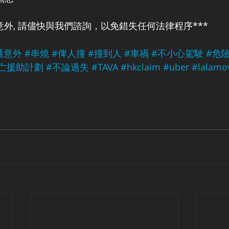
意外, 請儘快與我們諮詢，以免錯失任何法律程序***
通意外
#串燒
#俾人撞
#撞到人
#車禍
#不小心駕駛
#危
亡援助計劃
#不論過失
#TAVA
#hkclaim
#uber
#lalamo