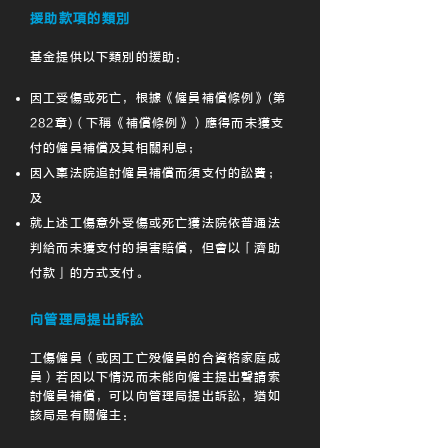
援助款項的類別
基金提供以下類別的援助：
因工受傷或死亡，根據《僱員補償條例》(第
282章)（下稱《補償條例》）應得而未獲支
付的僱員補償及其相關利息；
因入稟法院追討僱員補償而須支付的訟費；
及
就上述工傷意外受傷或死亡獲法院依普通法
判給而未獲支付的損害賠償，但會以「濟助
付款」的方式支付。
向管理局提出訴訟
工傷僱員（或因工亡殁僱員的合資格家庭成
員）若因以下情況而未能向僱主提出聲請索
討僱員補償，可以向管理局提出訴訟，猶如
該局是有關僱主：