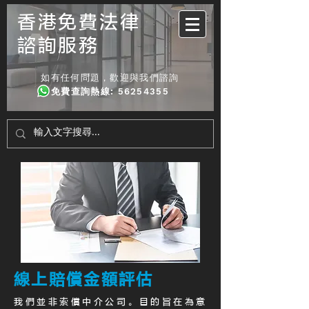
香港免費法律
諮詢服務
如有任何問題，歡迎與我們諮詢
免費查詢熱線
:
56254355
線上賠償金額評估
我們並非索償中介公司。目的旨在為意