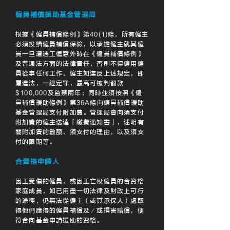
僱員補償援助基金管理局
根據《僱員補償條例》第40(1)條，所有僱主
必須投購僱員補償保險，以承擔僱主就其僱
員一旦遭遇工傷意外時在《僱員補償條例》
及普通法方面的法律責任，否則不得僱用僱
員從事任何工作。僱主如違反上述規定，即
屬違法，一經定罪，最高可被判罰款
$100,000及監禁兩年；同時並須按照《僱
員補償援助條例》第36A條向僱員補償援助
基金管理局支付附加費。管理局會向須支付
附加費的僱主送達「繳費通知書」，述明有
關附加費的數額、須支付的理由，以及須支
付的限期等。
合資格申請人
因工受傷的僱員，或因工亡殁僱員的合資格
家庭成員，如已用盡一切法律及財政上可行
的途徑，仍無法從僱主（或其承保人）處取
得他們應得的僱員補償及／或損害賠償，便
符合向基金申請援助的資格。