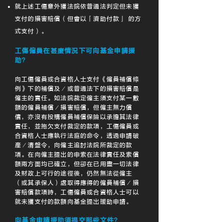
就上述工傷意外獲法院依普通法判定但未獲
支付的損害賠償（但會以「濟助付款」 的方
式支付）。
工傷僱員在甚麼情況下可向基金申請援
助？
向工傷僱員或合資格人士支付《僱員補償條
例》下的補償及／或普通法下的損害賠償是
僱主的責任。如法院裁定僱主須支付某一數
額的僱員補償／損害賠償，但僱主無力償
債，亦沒有投購僱員補償保險以承擔其法律
責任，並拖欠支付裁定的款項，工傷僱員或
合資格人士應執行法庭的命令，透過申請破
產／清盤令，向僱主追討法院所裁定的款
項。在向僱主提出的申索在法律責任及索償
額兩方面均已確立，但卻在已用盡一切法律
及財政上可行的途徑後，仍然無法從僱主
（或其承保人）處取得應得的僱員補償／損
害賠償款項時，工傷僱員或合資格人士可以
就未獲支付的款額向基金提出援助申請。
向基金申請援助須提交那些文件？