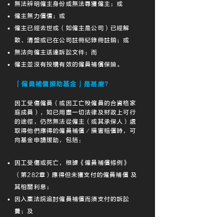
無法辨明僱主身份或無法尋獲僱主；或
僱主無力償債；或
僱主已經去世或（如僱主是公司）已經解
散、清盤或已在公司註冊紀錄冊註銷；或
無法向僱主送達訴訟文件；而
僱主並沒有投購有效的僱員補償保險。
「僱員補償援助基金」是甚麼？
因工受傷僱員（或因工亡殁僱員的合資格家
庭成員），如已用盡一切法律及財政上可行
的途徑，仍然無法從僱主（或其承保人）處
取得他們應得的僱員補償／損害賠償時，可
向基金申請援助，包括：
因工受傷或死亡，根據《僱員補償條例》
（第282章）應得但未獲支付的僱員補償 及
其相關利息；
因入稟法院追討僱員補償而須支付的訴訟
費；及