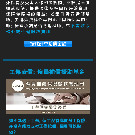
外傷者及受害人作初步諮詢, 不論是索償
抑或和解, 提供法律及相關程序的資訊,
保障你應得的權益; 若案件需要律師幫
助, 安排免費轉介專門處理同類個案的律
不會收取
師; 毋需承諾是否聘用律師, 亦
轉介或任何服務費用
。
按此計算賠償金額
工傷索償: 僱員補償援助基金
如不幸遇上工傷, 僱主沒有購買勞工保險,
亦沒有能力支付工傷賠償, 僱員可以點
做?