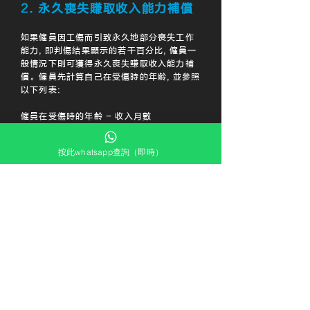
2. 永久喪失賺取收入能力補償
如果僱員因工傷而引致永久地部分喪失工作
能力
,
即判傷結果顯示的若干百分比
,
僱員一
般情況下則可獲得永久喪失賺取收入能力補
償。僱員先計算自己在受傷時的年齡
,
並參照
以下列表:
僱員在受傷時的年齡 - 收入月數
40 歲以下 - 96 個月收入
按此whatsapp查詢（即時）
40-56 歲以下 - 72 個月收入
56 歲或以上 - 48 個月收入
而當僱員得悉判傷結果 (或覆檢結果或聯合
醫療報告的專家意見) 上的永久喪失賺取收
入能力百分率, 則可計算永久喪失賺取收入能
力補償, 計算方法為:
每月收入 x 參照受傷年齡而定的收入月數
(見上表) x 永久喪失賺取收入能力百分率(判
傷結果)