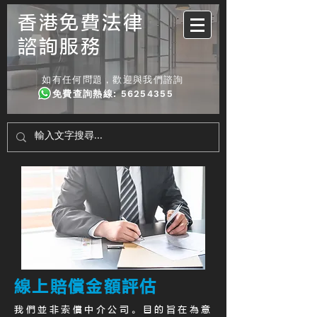
香港免費法律
諮詢服務
如有任何問題，歡迎與我們諮詢
免費查詢熱線
:
56254355
線上賠償金額評估
我們並非索償中介公司。目的旨在為意