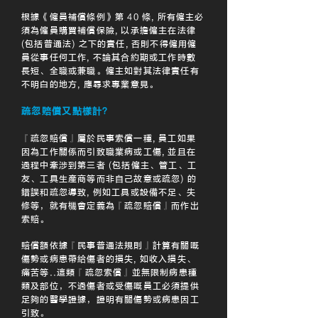
根據《僱員補償條例》第 40 條
,
所有僱主必
須為僱員購買補償保險
,
以承擔僱主在法律
(包括普通法) 之下的責任
,
否則不得僱用僱
員從事任何工作
,
不論其合約期或工作時數
長短、全職或兼職。僱主如對其法律責任有
不明白的地方
,
應尋求專業意見。
疏忽賠償又點樣計？
『疏忽賠償』屬於民事索償一種
,
員工如果
因為工作關係而引致職業病或工傷
,
並且在
過程中牽涉到第三者 (包括僱主、管工、工
友、工具生產商等而非自己故意或疏忽) 的
錯誤和疏忽導致
,
例如工具或設備不足、失
修等，就有機會定義為『疏忽賠償』而作出
索賠。
賠償額依據『民事普通法規則』計算有關嘅
傷勢或病患帶給傷者的損失
,
如收入損失、
痛苦等..這類『疏忽索償』並無限制病患種
類及部位，不過傷者或受傷嘅員工必須提供
足夠的醫學證據，證明有關傷勢或病患因工
引致。