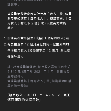
計算中。
當僱員清楚什麼可以計算為「收入」後
,
僱員
則需要知道其「每月收入」。簡單而言
,
「每
月收入」有以下 2 種計法 (以較高方式為
準):
指僱員在意外發生日期前 1 個月的收入; 或
僱員在過去 12 個月受僱於同一僱主期間的
平均每月收入 (如受僱不足 12 個月
,
則以受
僱期計算)。
註: 計算僱員補償時, 每月收入最低不可少於
5,310 元 (適用於 2021 年 4 月 15 日後發
生的案件)。
當僱員計算其「每月收入」後, 按期款項的計
算方法一般為:
(每月收入 / 30 日 x 4 / 5 x 因工
傷而獲發的病假日數)