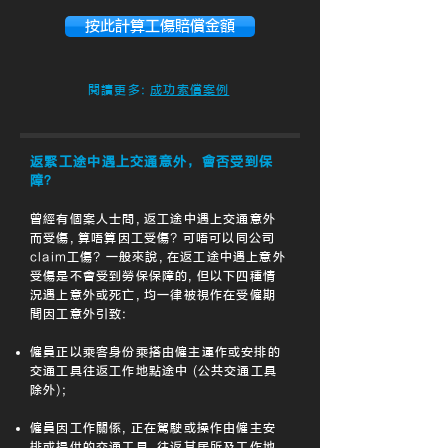
按此計算工傷賠償金額
閱讀更多:
成功索償案例
返緊工途中遇上交通意外，會否受到保
障？
曾經有個案人士問
,
返工途中遇上交通意外
而受傷
,
算唔算因工受傷? 可唔可以同公司
claim工傷? 一般來說
,
在返工途中遇上意外
受傷是不會受到勞保保障的
,
但以下四種情
況遇上意外或死亡
,
均一律被視作在受僱期
間因工意外引致:
僱員正以乘客身份乘搭由僱主運作或安排的
交通工具往返工作地點途中 (公共交通工具
除外);
僱員因工作關係
,
正在駕駛或操作由僱主安
排或提供的交通工具
,
往返其居所及工作地