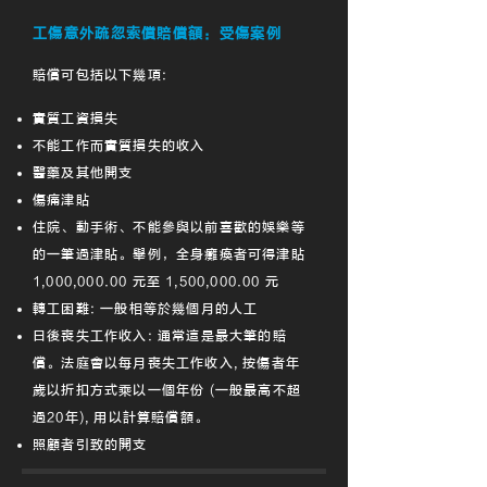
工傷意外疏忽索償賠償額：受傷案例
賠償可包括以下幾項:
實質工資損失
不能工作而實質損失的收入
醫藥及其他開支
傷痛津貼
住院、動手術、不能參與以前喜歡的娛樂等
的一筆過津貼。舉例，全身癱瘓者可得津貼
1,000,000.00 元至 1,500,000.00 元
轉工困難: 一般相等於幾個月的人工
日後喪失工作收入: 通常這是最大筆的賠
償。法庭會以每月喪失工作收入, 按傷者年
歲以折扣方式乘以一個年份 (一般最高不超
過20年), 用以計算賠償額。
照顧者引致的開支