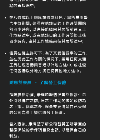
點的直接途中;
在八號或以上颱風訊號或紅色 / 黑色暴雨警
告生效期間
,
僱員在他該日的工作時間開始
前四小時內
,
以直接路綫由其居所前往其工
作地點途中
,
或在他該日的工作時間終止後
四小時內
,
由其工作地點前往其居所途中;
僱員在僱主許可下
,
為了其受僱從事的工作
,
並在與此工作有關的情況下
,
乘用任何交通
工具往返香港與香港以外地方途中
,
或往返
任何香港以外地方與任何其他地方途中。
防患於未然 – 了解勞工保險
預防勝於治療
,
最理想嘅情況當然係發生意
外引致傷亡之前
,
日常工作期間做足預防為
之上策。除此之外
,
僱員亦要清楚自己受僱
的公司為員工提供嘅勞工保險。
當入職後
,
應清楚了解公司替員工所購買的
醫療保險的承保項目及金額
,
以確保自己的
利益。