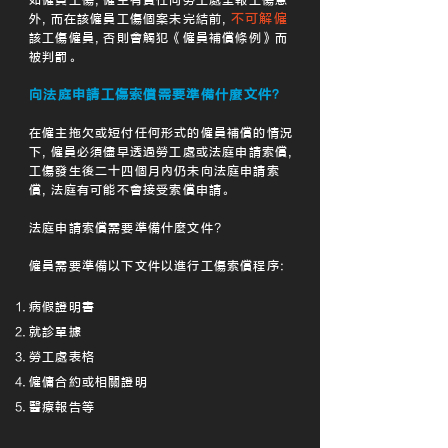
如僱員工傷, 僱主有責任向勞工處呈報工傷意
不可解僱
外, 而在該僱員工傷個案未完結前,
該工傷僱員, 否則會觸犯《僱員補償條例》而
被判罰。
向法庭申請工傷索償需要準備什麼文件？
在僱主拖欠或短付任何形式的僱員補償的情況
下
,
僱員必須儘早透過勞工處或法庭申請索償
,
工傷發生後二十四個月內仍未向法庭申請索
償
,
法庭有可能不會接受索償申請。
法庭申請索償需要準備什麼文件?
僱員需要準備以下文件以進行工傷索償程序:
病假證明書
就診單據
勞工處表格
僱傭合約或相關證明
醫療報告等