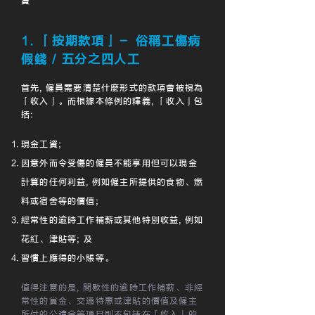
費
1. 「按期款項」－ 俗稱工傷病
假錢 / 五分之四人工
首先
,
僱員需要清楚什麼形式的款項會被視為
「收入」。而根據本條例的釋義
,
「收入」包
括:
現金工資;
因意外而令受傷的僱員不能享用但可以現金
計算的任何利益
,
例如僱主所提供的食物、燃
料或宿舍等的價值;
經常性的逾時工作補薪或其他特別收益
,
例如
花紅、津貼等; 及
習慣上應得的小賬等。
值得注意的是, 間歇性的逾時工作補薪、非經
常性的賞金、交通特惠或津貼的價值及僱主
所付的公積金等項目則不包括在「收入」的