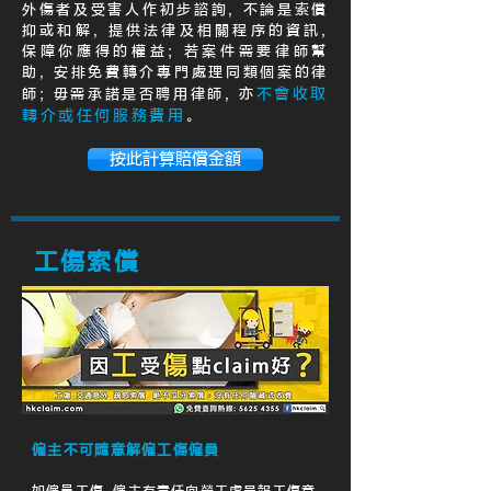
外傷者及受害人作初步諮詢, 不論是索償
抑或和解, 提供法律及相關程序的資訊,
保障你應得的權益; 若案件需要律師幫
助, 安排免費轉介專門處理同類個案的律
不會收取
師; 毋需承諾是否聘用律師, 亦
轉介或任何服務費用
。
按此計算賠償金額
工傷索償
僱主不可隨意解僱工傷僱員