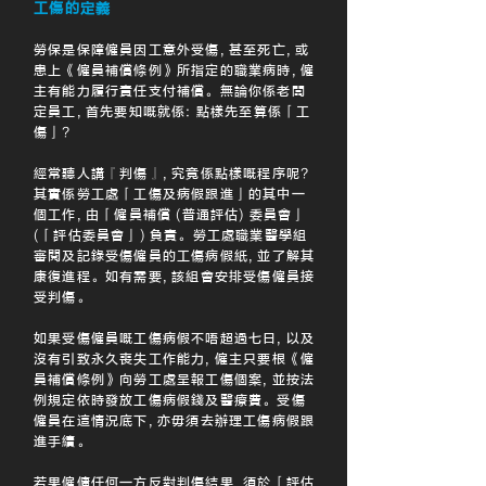
工傷的定義
勞保是保障僱員因工意外受傷, 甚至死亡, 或
患上《僱員補償條例》所指定的職業病時, 僱
主有能力履行責任支付補償。無論你係老闆
定員工, 首先要知嘅就係: 點樣先至算係「工
傷」?
經常聽人講『判傷』, 究竟係點樣嘅程序呢?
其實係勞工處「工傷及病假跟進」的其中一
個工作, 由「僱員補償 (普通評估) 委員會」
(「評估委員會」) 負責。勞工處職業醫學組
審閱及記錄受傷僱員的工傷病假紙, 並了解其
康復進程。如有需要, 該組會安排受傷僱員接
受判傷。
如果受傷僱員嘅工傷病假不唔超過七日, 以及
沒有引致永久喪失工作能力, 僱主只要根《僱
員補償條例》向勞工處呈報工傷個案, 並按法
例規定依時發放工傷病假錢及醫療費。受傷
僱員在這情況底下, 亦毋須去辦理工傷病假跟
進手續。
若果僱傭任何一方反對判傷結果, 須於「評估