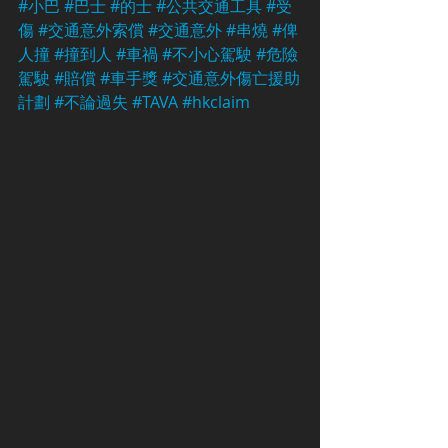
#小巴
#巴士
#的士
#公共交通工具
#受
傷
#交通意外索償
#交通意外
#串燒
#俾
人撞
#撞到人
#車禍
#不小心駕駛
#危險
駕駛
#賠償
#車手獎
#交通意外傷亡援助
計劃
#不論過失
#TAVA
#hkclaim