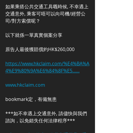
如果乘搭公共交通工具嘅時候, 不幸遇上
交通意外, 乘客可唔可以向司機/經營公
司/對方索償呢？
以下就係一單真實個案分享
原告人最後獲賠償約HK$260,000
https://www.hkclaim.com/%E4%BA%A
4%E9%80%9A%E6%84%8F%E5......
www.hkclaim.com
bookmark定，有備無患
***如不幸遇上交通意外, 請儘快與我們
諮詢，以免錯失任何法律程序***