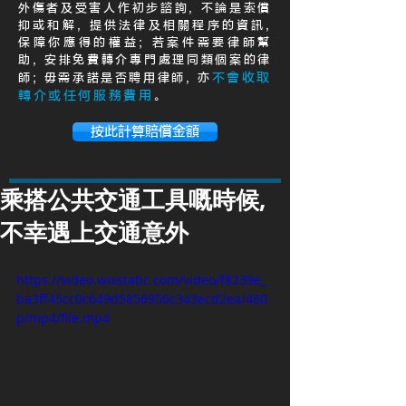
外傷者及受害人作初步諮詢, 不論是索償
抑或和解, 提供法律及相關程序的資訊,
保障你應得的權益; 若案件需要律師幫
助, 安排免費轉介專門處理同類個案的律
不會收取
師; 毋需承諾是否聘用律師, 亦
轉介或任何服務費用
。
按此計算賠償金額
乘搭公共交通工具嘅時候,
不幸遇上交通意外
https://video.wixstatic.com/video/f8239e_
ba3ff45cc0c649d5856950c343ecd2ea/480
p/mp4/file.mp4