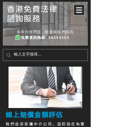
香港免費法律
諮詢服務
如有任何問題，歡迎與我們諮詢
免費查詢熱線
:
56254355
線上賠償金額評估
我們並非索償中介公司。目的旨在為意