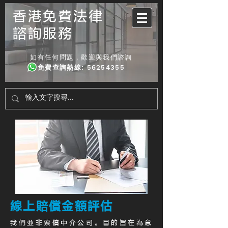
香港免費法律
諮詢服務
如有任何問題，歡迎與我們諮詢
免費查詢熱線
:
56254355
線上賠償金額評估
我們並非索償中介公司。目的旨在為意