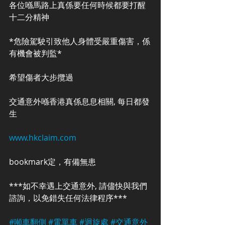
各位喺馬路上真係要任何時候都要打醒
十二分精神
*危險駕駛引致他人身體受嚴重傷害，係
有機會被判監*
希望傷者大步攬過
交通意外喺香港真係息息相關, 每日都發
生
www.hkclaim.com
bookmark定，有備無患
***如不幸遇上交通意外, 請儘快與我們
諮詢，以免錯失任何法律程序***
#噸車翻側
#電單車
#迴旋處
#交通意外