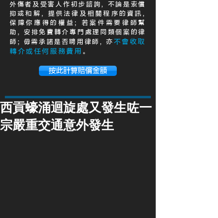
外傷者及受害人作初步諮詢, 不論是索償
抑或和解, 提供法律及相關程序的資訊,
保障你應得的權益; 若案件需要律師幫
助, 安排免費轉介專門處理同類個案的律
不會收取
師; 毋需承諾是否聘用律師, 亦
轉介或任何服務費用
。
按此計算賠償金額
西貢蠔涌迴旋處又發生咗一
宗嚴重交通意外發生