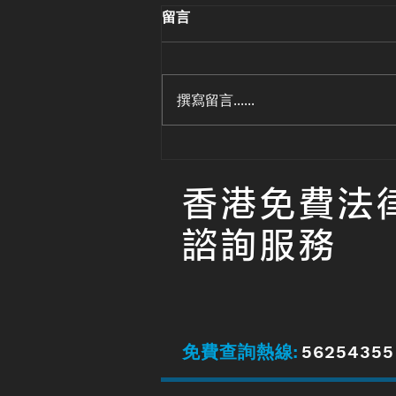
留言
撰寫留言......
連續性合約「418」修訂變
「468」
香港免費法
諮詢
服務
免費查詢熱線
:
56254355