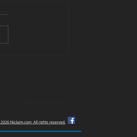
突然衝出馬路，插水式僕
上，司機見狀立即急剎及
閃避。如遇上以上情況應
何是好？
hkclaim law legal claim
 2026 hkclaim.com All rights reserved.