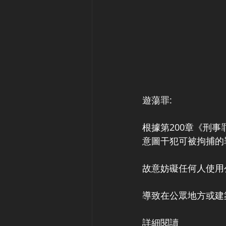
遊蕩罪:
根據第200章《刑
意圖干犯可被拘捕的
故意妨礙任何人使用
導致在公眾地方或建
詳細閱讀