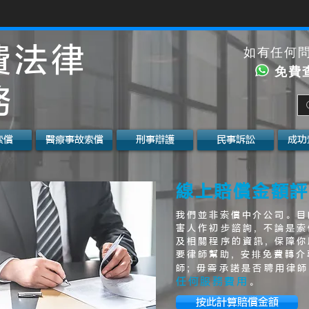
費法律
如有任何
免費
務
索償
醫療事故索償
刑事辯護
民事訴訟
成功
線上賠償金額評
我們並非索償中介公司。目
害人作初步諮詢, 不論是索
及相關程序的資訊, 保障你
要律師幫助, 安排免費轉
師; 毋需承諾是否聘用律師
任何服務費用
。
按此計算賠償金額