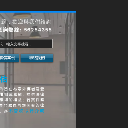
問題，歡迎與我們諮詢
查詢熱線
: 56254355
索償案例
聯絡我們
估
的旨在為意外傷者及受
償抑或和解, 提供法律
應得的權益; 若案件需
介專門處理同類個案的律
不會收取轉介或
, 亦