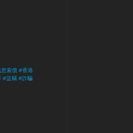
疏忽索償
#香港
序
#盜竊
#詐騙