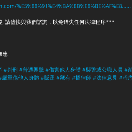
aim.com/%E5%88%91%E4%BA%8B%E8%BE%AF%E8......
控, 請儘快與我們諮詢，以免錯失任何法律程序***
無患
序
#判刑
#普通襲擊
#傷害他人身體
#襲警或公職人員
#
#嚴重傷他人身體
#販運
#藏有
#搵律師
#法律意見
#程
m