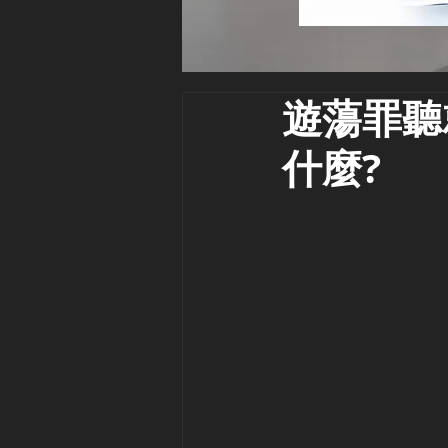
遊蕩罪聽
什麼?