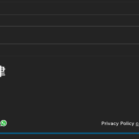
途人疑因衝紅燈過馬路被車撞
男子
到, 就以上情況, 司機會否被起
在地
律
訴?
向右
該如
Privacy Policy
©